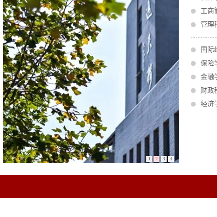
工商
管理
国际
保险
金融
财政
经济
1
2
3
4