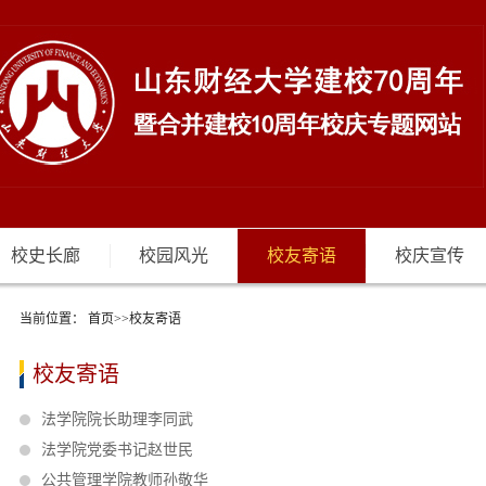
校史长廊
校园风光
校友寄语
校庆宣传
当前位置：
首页
>>
校友寄语
校友寄语
法学院院长助理李同武
法学院党委书记赵世民
公共管理学院教师孙敬华